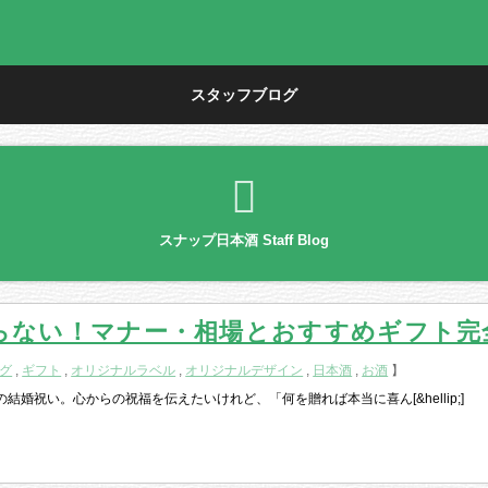
スタッフブログ
スナップ日本酒 Staff Blog
らない！マナー・相場とおすすめギフト完
グ
,
ギフト
,
オリジナルラベル
,
オリジナルデザイン
,
日本酒
,
お酒
】
婚祝い。心からの祝福を伝えたいけれど、「何を贈れば本当に喜ん[&hellip;]