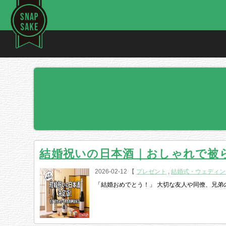
結婚祝いの日本酒｜おしゃれで被
2026-02-12 【
プレゼント
,
結婚式・ウェディン
「結婚おめでとう！」 大切な友人や同僚、兄弟の結