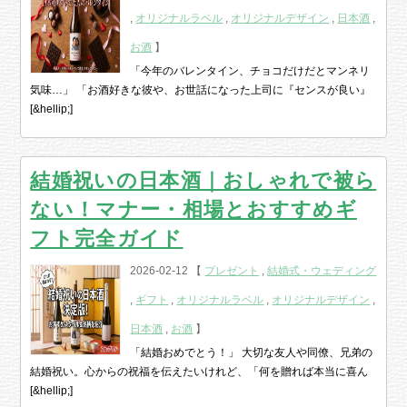
,
オリジナルラベル
,
オリジナルデザイン
,
日本酒
,
お酒
】
「今年のバレンタイン、チョコだけだとマンネリ
気味…」 「お酒好きな彼や、お世話になった上司に『センスが良い』
[&hellip;]
結婚祝いの日本酒｜おしゃれで被ら
ない！マナー・相場とおすすめギ
フト完全ガイド
2026-02-12 【
プレゼント
,
結婚式・ウェディング
,
ギフト
,
オリジナルラベル
,
オリジナルデザイン
,
日本酒
,
お酒
】
「結婚おめでとう！」 大切な友人や同僚、兄弟の
結婚祝い。心からの祝福を伝えたいけれど、「何を贈れば本当に喜ん
[&hellip;]