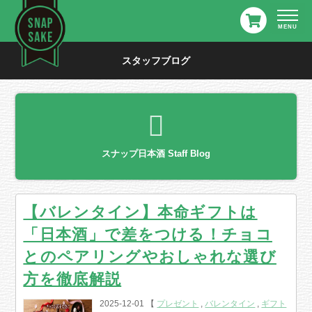
スタッフブログ
スナップ日本酒 Staff Blog
【バレンタイン】本命ギフトは
「日本酒」で差をつける！チョコ
とのペアリングやおしゃれな選び
方を徹底解説
2025-12-01 【
プレゼント
,
バレンタイン
,
ギフト