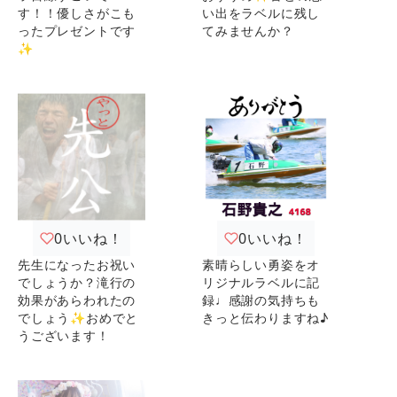
す！！優しさがこも
い出をラベルに残し
ったプレゼントです
てみませんか？
✨
0
いいね！
0
いいね！
先生になったお祝い
素晴らしい勇姿をオ
でしょうか？滝行の
リジナルラベルに記
効果があらわれたの
録♩感謝の気持ちも
でしょう✨おめでと
きっと伝わりますね♪
うございます！