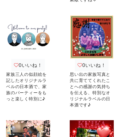
0
いいね！
0
いいね！
家族三人の似顔絵を
思い出の家族写真と
記したオリジナルラ
共に育ててくれたこ
ベルの日本酒で、家
とへの感謝の気持ち
族のパーティーをも
を伝える、特別なオ
っと楽しく特別に♪
リジナルラベルの日
本酒です♪