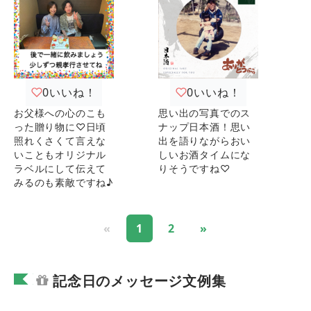
0
いいね！
0
いいね！
お父様への心のこも
思い出の写真でのス
った贈り物に♡日頃
ナップ日本酒！思い
照れくさくて言えな
出を語りながらおい
いこともオリジナル
しいお酒タイムにな
ラベルにして伝えて
りそうですね♡
みるのも素敵ですね♪
«
1
2
»
記念日のメッセージ文例集