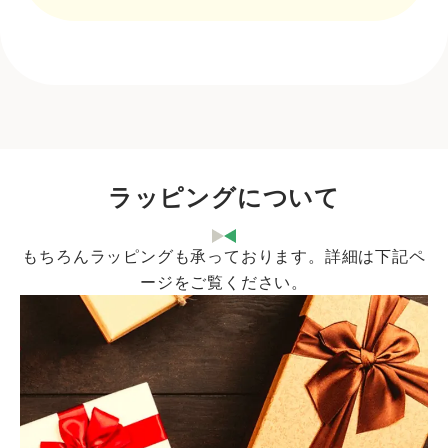
ラッピングについて
もちろんラッピングも承っております。詳細は下記ペ
ージをご覧ください。