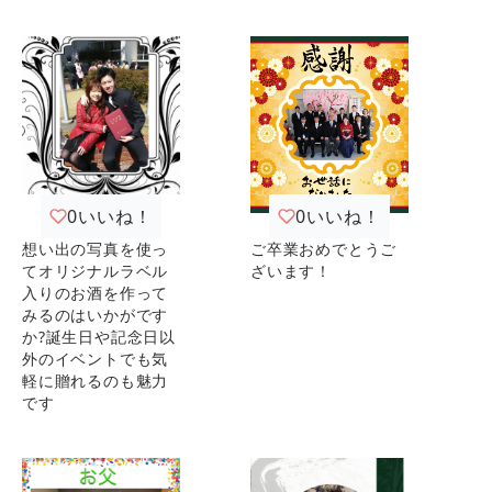
0
いいね！
0
いいね！
想い出の写真を使っ
ご卒業おめでとうご
てオリジナルラベル
ざいます！
入りのお酒を作って
みるのはいかがです
か?誕生日や記念日以
外のイベントでも気
軽に贈れるのも魅力
です