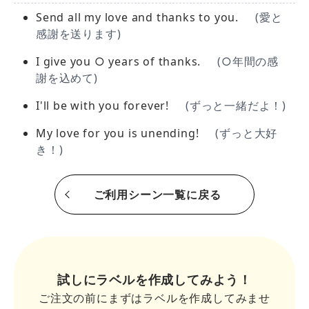
Send all my love and thanks to you.
(愛と
感謝を送ります)
I give you ○ years of thanks.
(○年間の感
謝を込めて)
I'll be with you forever!
(ずっと一緒だよ！)
My love for you is unending!
(ずっと大好
き！)
ご利用シーン一覧に戻る
試しにラベルを作成してみよう！
ご注文の前にまずはラベルを作成してみませ