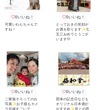
0
いいね！
0
いいね！
可愛いわんちゃんで
とっておきの笑顔が
すね！
お酒を彩ります✨七
五三おめでとうござ
います♡
0
いいね！
0
いいね！
ご家族そろってのお
団体の記念日なども
写真✨お子様もカメ
オリジナル日本酒が
ラ目線すごいで
おすすめ✨皆との思