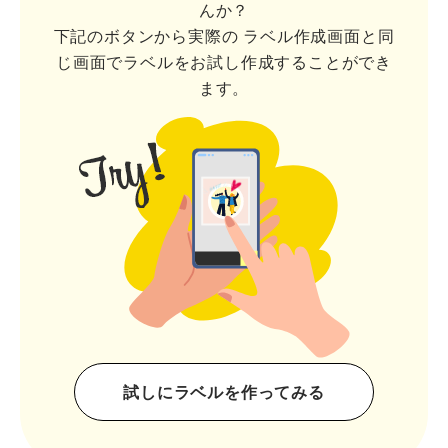
んか？
下記のボタンから実際の
ラベル作成画面と同
じ画面でラベルをお試し作成することができ
ます。
試しにラベルを作ってみる