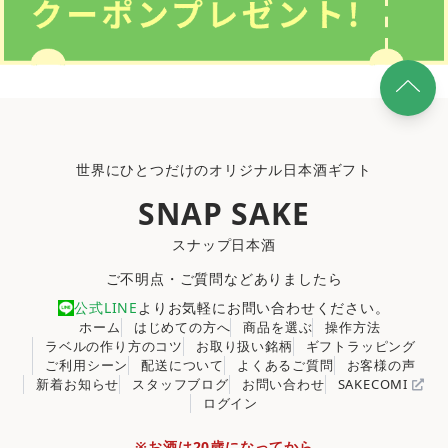
世界にひとつだけのオリジナル日本酒ギフト
SNAP SAKE
スナップ日本酒
ご不明点・ご質問などありましたら
公式LINE
よりお気軽にお問い合わせください。
ホーム
はじめての方へ
商品を選ぶ
操作方法
ラベルの作り方のコツ
お取り扱い銘柄
ギフトラッピング
ご利用シーン
配送について
よくあるご質問
お客様の声
新着お知らせ
スタッフブログ
お問い合わせ
SAKECOMI
ログイン
※お酒は20歳になってから。